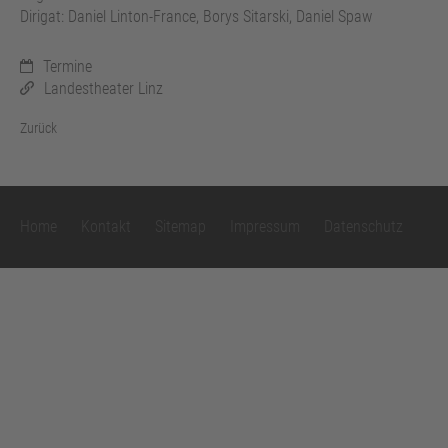
Dirigat: Daniel Linton-France, Borys Sitarski, Daniel Spaw
Termine
Landestheater Linz
Zurück
Home
Kontakt
Sitemap
Impressum
Datenschutz