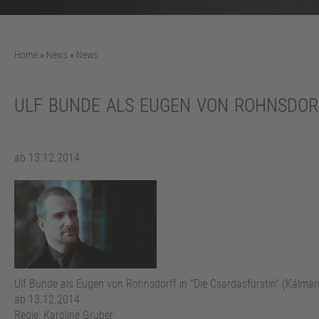
Home
»
News
»
News
ULF BUNDE ALS EUGEN VON ROHNSDORF
ab 13.12.2014
Ulf Bunde als Eugen von Rohnsdorff in "Die Csardasfürstin" (Kálmá
ab 13.12.2014
Regie: Karoline Gruber